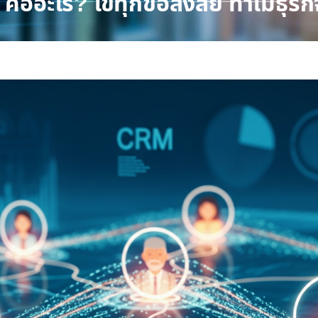
ออะไร? ไขทุกข้อสงสัย ทำไมธุรกิจ