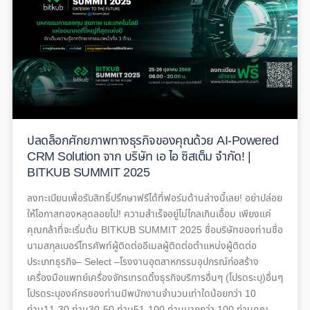
ปลดล็อกศักยภาพทางธุรกิจของคุณด้วย AI-Powered
CRM Solution จาก บริษัท เอ ไอ ซิสเต็ม จำกัด! |
BITKUB SUMMIT 2025
ลงทะเบียนเพื่อรับสิทธิ์ปรึกษาฟรีได้ที่ฟอร์มด้านล่างนี้เลย! อย่าปล่อย
ให้โอกาสทองหลุดลอยไป! ความสำเร็จอยู่ไม่ไกลเกินเอื้อม เพียงแค่
คุณกล้าที่จะเริ่มต้น BITKUB SUMMIT 2025 ชื่อบริษัทของท่านชื่อ
นามสกุลเบอร์โทรศัพท์ผู้ติดต่ออีเมลผู้ติดต่อตำแหน่งผู้ติดต่อ
ประเภทธุรกิจ– Select –โรงงานอุตสาหกรรมอุปกรณ์ก่อสร้าง
เครื่องมือแพทย์เครื่องจักรเทรดดิ้งธุรกิจบริการอื่นๆ (โปรดระบุ)อื่นๆ
โปรดระบุองค์กรของท่านมีพนักงานจำนวนเท่าใดน้อยกว่า 10
ท่าน11-30 ท่าน30-50 ท่าน51-100 ท่านมากกว่า 100 ท่านคุณ