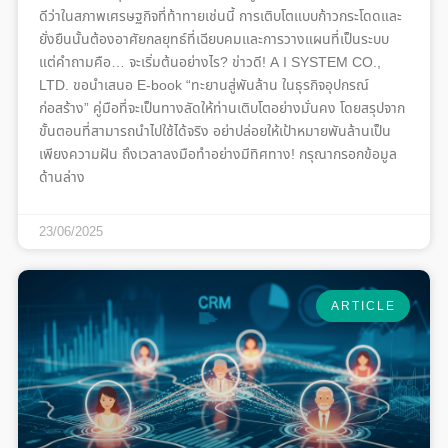
ดีว่าในสภาพเศรษฐกิจที่ท้าทายเช่นนี้ การเติบโตแบบก้าวกระโดดและ
ยั่งยืนนั้นต้องอาศัยกลยุทธ์ที่เฉียบคมและการวางแผนที่เป็นระบบ
แต่คำถามคือ… จะเริ่มต้นอย่างไร? ข่าวดี! A I SYSTEM CO.,
LTD. ขอนำเสนอ E-book “ทะยานสู่พันล้าน ในธุรกิจอุปกรณ์
ก่อสร้าง” คู่มือที่จะเป็นทางลัดให้ท่านเติบโตอย่างมั่นคง โดยสรุปจาก
ขั้นตอนที่สามารถนำไปใช้ได้จริง อย่าปล่อยให้เป้าหมายพันล้านเป็น
เพียงความฝัน ถึงเวลาลงมือทำอย่างมีทิศทาง! กรุณากรอกข้อมูล
ด้านล่าง
23/06/2025
ARTICLE