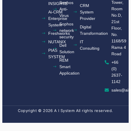
Tower,
Sophos
INSIGHTS​
CRM
Room
Anti-
Ai-CRM
System
No.D,
Virus
Enterprise
Provider
21st
Sophos
System
Digital
Floor,
network
Freshworks
Transformation
No.
security
1168/59
NUTANIX
IT
Dell
Rama 4
Consulting
​PIAS
Solution
Road
SYSTEM​
REM
+66
Smart
(0)
Application
2637-
1142
sales@ais
Copyright © 2026 A I System All rights reserved.